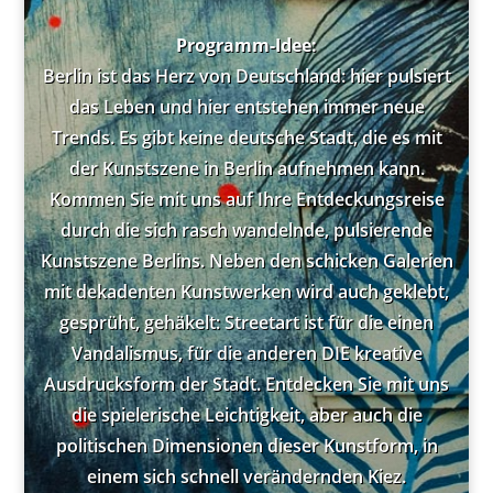
Programm-Idee:
Berlin ist das Herz von Deutschland: hier pulsiert
das Leben und hier entstehen immer neue
Trends. Es gibt keine deutsche Stadt, die es mit
der Kunstszene in Berlin aufnehmen kann.
Kommen Sie mit uns auf Ihre Entdeckungsreise
durch die sich rasch wandelnde, pulsierende
Kunstszene Berlins. Neben den schicken Galerien
mit dekadenten Kunstwerken wird auch geklebt,
gesprüht, gehäkelt: Streetart ist für die einen
Vandalismus, für die anderen DIE kreative
Ausdrucksform der Stadt. Entdecken Sie mit uns
die spielerische Leichtigkeit, aber auch die
politischen Dimensionen dieser Kunstform, in
einem sich schnell verändernden Kiez.