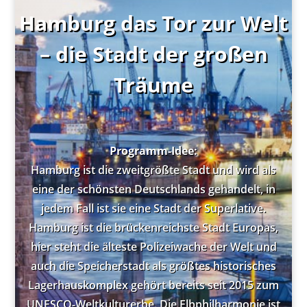
Hamburg das Tor zur Welt
– die Stadt der großen
Träume
Programm-Idee:
Hamburg ist die zweitgrößte Stadt und wird als
eine der schönsten Deutschlands gehandelt, in
jedem Fall ist sie eine Stadt der Superlative.
Hamburg ist die brückenreichste Stadt Europas,
hier steht die älteste Polizeiwache der Welt und
auch die Speicherstadt als größtes historisches
Lagerhauskomplex gehört bereits seit 2015 zum
UNESCO-Weltkulturerbe. Die Elbphilharmonie ist