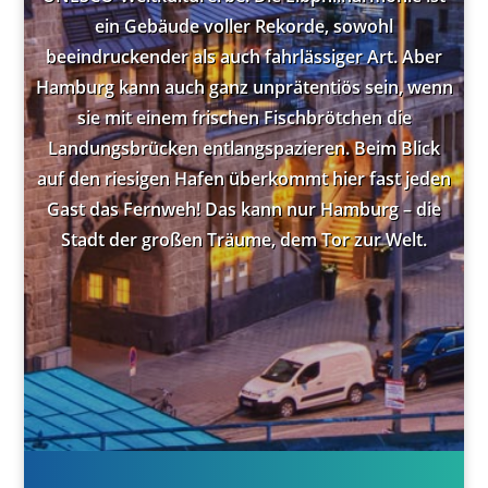
ein Gebäude voller Rekorde, sowohl
beeindruckender als auch fahrlässiger Art. Aber
Hamburg kann auch ganz unprätentiös sein, wenn
sie mit einem frischen Fischbrötchen die
Landungsbrücken entlangspazieren. Beim Blick
auf den riesigen Hafen überkommt hier fast jeden
Gast das Fernweh! Das kann nur Hamburg – die
Stadt der großen Träume, dem Tor zur Welt.